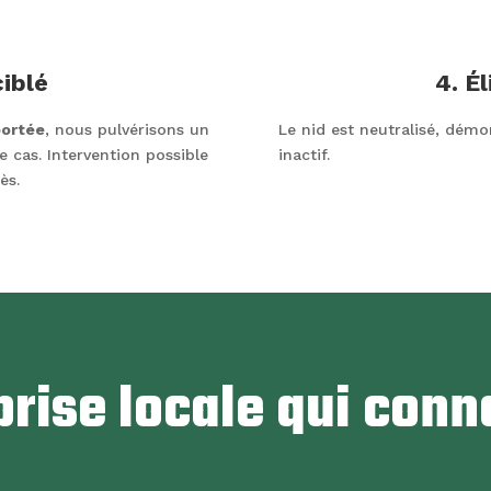
ciblé
4. É
portée
, nous pulvérisons un
Le nid est neutralisé, démon
e cas. Intervention possible
inactif.
ès.
rise locale qui conn