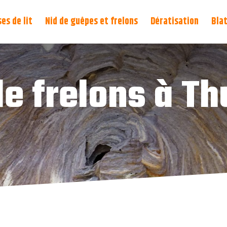
es de lit
Nid de guêpes et frelons
Dératisation
Blat
de frelons à Th