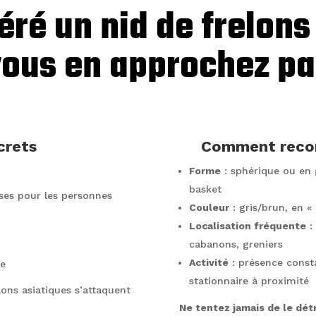
ré un nid de frelons
vous en approchez pa
crets
Comment reconn
Forme
: sphérique ou en g
basket
ses pour les personnes
Couleur
: gris/brun, en «
Localisation fréquente
: 
cabanons, greniers
Activité
: présence consta
ie
stationnaire à proximité
elons asiatiques s’attaquent
Ne tentez jamais de le dé