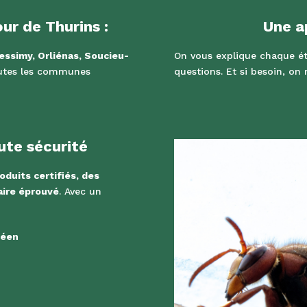
ur de Thurins :
Une a
essimy, Orliénas, Soucieu-
On vous explique chaque ét
utes les communes
questions. Et si besoin, on 
ute sécurité
oduits certifiés, des
aire éprouvé
. Avec un
péen