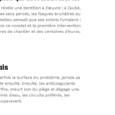
révèle une dentition à l’œuvre ; à l’aube,
s sacs percés, les flaques brunâtres au
Dedieu pensait que ses voisins fumaient ;
re ce constat et la première intervention
es de chantier et des centaines d’euros.
ais
parfois la surface du problème, jamais sa
ite ensuite. Ensuite, les anticoagulants
uffre, meurt loin du piège et dégage une
ints d’eau, les circuits préférés, les
’auparavant.