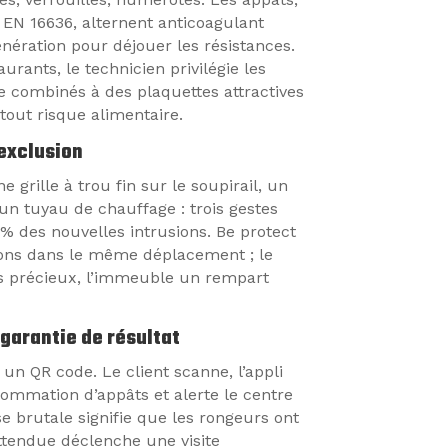
EN 16636, alternent anticoagulant
ération pour déjouer les résistances.
urants, le technicien privilégie les
e combinés à des plaquettes attractives
 tout risque alimentaire.
exclusion
 grille à trou fin sur le soupirail, un
un tuyau de chauffage : trois gestes
% des nouvelles intrusions. Be protect
tions dans le même déplacement ; le
s précieux, l’immeuble un rempart
 garantie de résultat
 QR code. Le client scanne, l’appli
sommation d’appâts et alerte le centre
e brutale signifie que les rongeurs ont
ttendue déclenche une visite