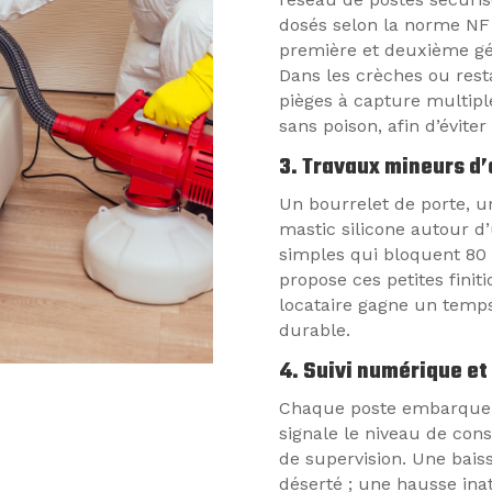
dosés selon la norme NF 
première et deuxième gén
Dans les crèches ou resta
pièges à capture multipl
sans poison, afin d’éviter
3. Travaux mineurs d’
Un bourrelet de porte, une
mastic silicone autour d’
simples qui bloquent 80 
propose ces petites fini
locataire gagne un temp
durable.
4. Suivi numérique et
Chaque poste embarque un
signale le niveau de con
de supervision. Une baiss
déserté ; une hausse ina