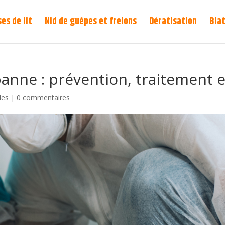
es de lit
Nid de guêpes et frelons
Dératisation
Blat
banne : prévention, traitement e
les
|
0 commentaires