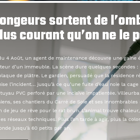
ongeurs sortent de l’omb
lus courant qu’on ne le 
du 4 Août, un agent de maintenance découvre une gaine é
joncteur d’un immeuble. La scène dure quelques secondes :
 plaque de plâtre. Le gardien, persuadé que la résidence 
se l’incident… jusqu’à ce qu’une fuite d’eau noie la cage d
tuyau PVC perforé par une incisive impatientée. Villeurba
iens, ses chantiers du Carré de Soie et ses innombrables
n de jeu de rêve pour le rat brun. L’animal trouve chaleur,
es réseaux techniques. Plus l’on tarde à agir, plus la colo
nde jusqu’à 60 petits par an.