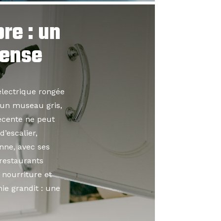
re : un
pense
lectrique rongée
 un museau gris,
récente ne peut
’escalier,
nne, avec ses
 restaurants
 nourriture et
nie grandit : une