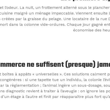
et l’odeur. La nuit, un frottement alterné sous le plancher 
uisine malgré un ménage impeccable. Viennent ensuite le
créées par la graisse du pelage. Une locataire de la rue 
 mort dans la colonne vide-ordures. Chaque jour gagné ent
économise des heur
ommerce ne suffisent (presque) jam
 boîtes à appâts « universelles ». Ces solutions calment 
congénères : si une tapette tue un individu, la colonie l’év
par la règlementation ; l’animal ingère un sous-dosage, so
s diagnostic revient à traiter à l’aveugle : on ignore les po
d’un étage à l’autre et finit par réapparaître plus fort qu