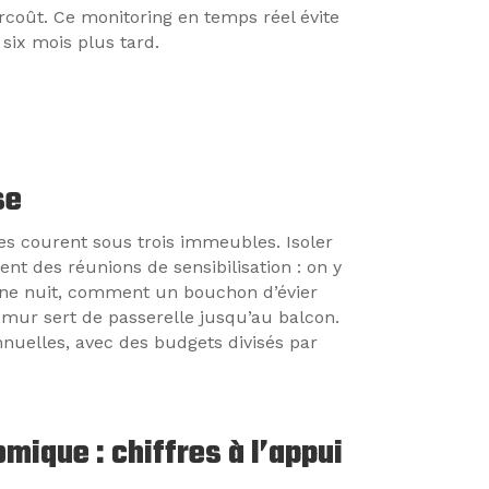
coût. Ce monitoring en temps réel évite
six mois plus tard.
se
es courent sous trois immeubles. Isoler
t des réunions de sensibilisation : on y
 une nuit, comment un bouchon d’évier
e mur sert de passerelle jusqu’au balcon.
nnuelles, avec des budgets divisés par
mique : chiffres à l’appui