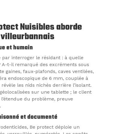
tect Nuisibles aborde
 villeurbannais
ue et humain
ar interroger le résidant : à quelle
 ? A-t-il remarqué des excréments sous
ecte gaines, faux-plafonds, caves ventilées,
méra endoscopique de 6 mm, couplée à
évèle les nids nichés derrière l’isolant.
éolocalisées sur une tablette ; le client
t l’étendue du problème, preuve
.
raisonné et documenté
rodenticides, Be protect déploie un
és, verrouillés, numérotés. Les appâts,