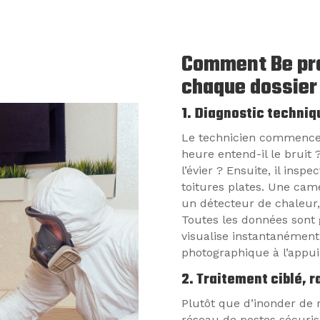
Comment Be pro
chaque dossier
1. Diagnostic techniq
Le technicien commence p
heure entend-il le bruit
l’évier ? Ensuite, il insp
toitures plates. Une ca
un détecteur de chaleur, r
Toutes les données sont g
visualise instantanémen
photographique à l’appui
2. Traitement ciblé, 
Plutôt que d’inonder de 
réseau de postes sécuris