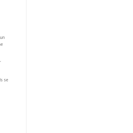
 un
ne
r
ls se
s