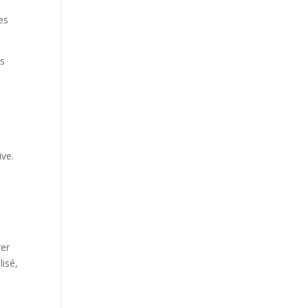
es
es
ive.
rer
lisé,
à