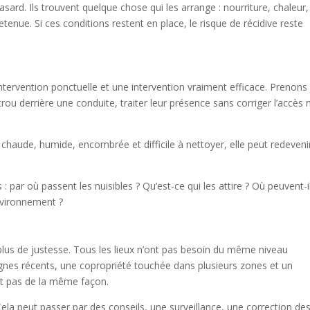
asard. Ils trouvent quelque chose qui les arrange : nourriture, chaleur,
tenue. Si ces conditions restent en place, le risque de récidive reste
 intervention ponctuelle et une intervention vraiment efficace. Prenons
rou derrière une conduite, traiter leur présence sans corriger l’accès 
chaude, humide, encombrée et difficile à nettoyer, elle peut redeveni
par où passent les nuisibles ? Qu’est-ce qui les attire ? Où peuvent-i
environnement ?
 plus de justesse. Tous les lieux n’ont pas besoin du même niveau
gnes récents, une copropriété touchée dans plusieurs zones et un
ent pas de la même façon.
la peut passer par des conseils, une surveillance, une correction de