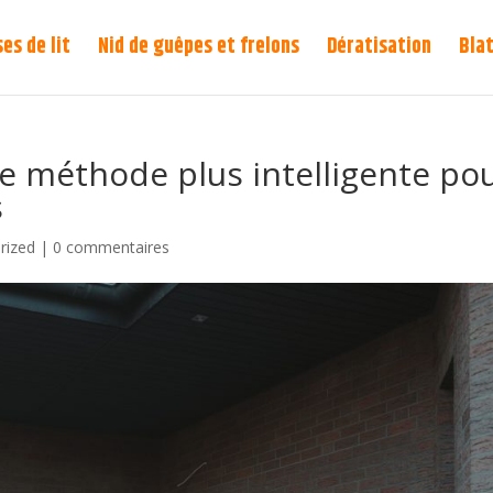
es de lit
Nid de guêpes et frelons
Dératisation
Blat
ne méthode plus intelligente po
s
rized
|
0 commentaires