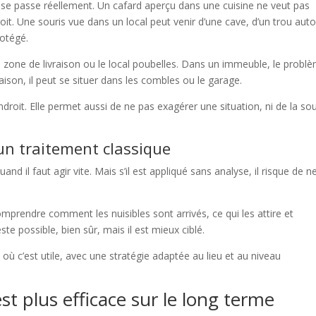
ui se passe réellement. Un cafard aperçu dans une cuisine ne veut pas
roit. Une souris vue dans un local peut venir d’une cave, d’un trou aut
rotégé.
la zone de livraison ou le local poubelles. Dans un immeuble, le probl
son, il peut se situer dans les combles ou le garage.
droit. Elle permet aussi de ne pas exagérer une situation, ni de la so
un traitement classique
and il faut agir vite. Mais s’il est appliqué sans analyse, il risque de n
comprendre comment les nuisibles sont arrivés, ce qui les attire et
e possible, bien sûr, mais il est mieux ciblé.
 où c’est utile, avec une stratégie adaptée au lieu et au niveau
t plus efficace sur le long terme