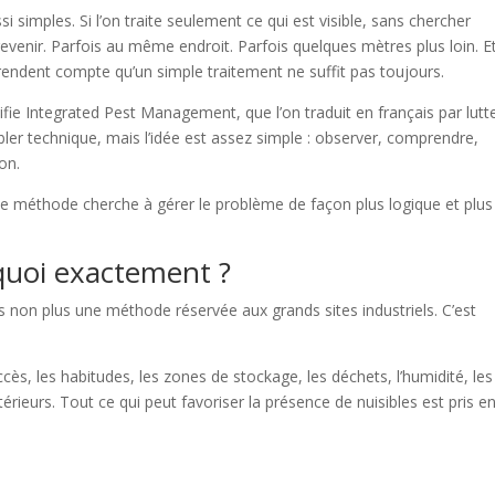
i simples. Si l’on traite seulement ce qui est visible, sans chercher
revenir. Parfois au même endroit. Parfois quelques mètres plus loin. E
rendent compte qu’un simple traitement ne suffit pas toujours.
ignifie Integrated Pest Management, que l’on traduit en français par lutt
bler technique, mais l’idée est assez simple : observer, comprendre,
ion.
tte méthode cherche à gérer le problème de façon plus logique et plus
t quoi exactement ?
pas non plus une méthode réservée aux grands sites industriels. C’est
accès, les habitudes, les zones de stockage, les déchets, l’humidité, les
rieurs. Tout ce qui peut favoriser la présence de nuisibles est pris e